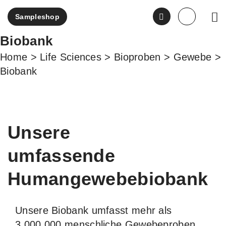
Sampleshop
ENGLI
Biobank
Home
>
Life Sciences
>
Bioproben
>
Gewebe
>
Biobank
Unsere
umfassende
Humangewebebiobank
Unsere Biobank umfasst mehr als
3.000.000 menschliche Gewebeproben,